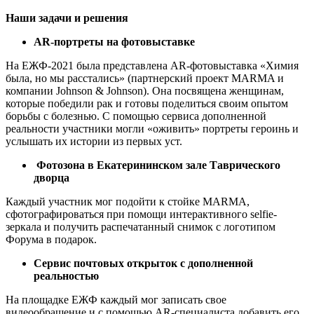
Наши задачи и решения
AR-портреты на фотовыставке
На ЕЖФ-2021 была представлена AR-фотовыставка «Химия
была, но мы расстались» (партнерский проект MARMA и
компании Johnson & Johnson). Она посвящена женщинам,
которые победили рак и готовы поделиться своим опытом
борьбы с болезнью. С помощью сервиса дополненной
реальности участники могли «оживить» портреты героинь и
услышать их истории из первых уст.
Фотозона в Екатерининском зале Таврического
дворца
Каждый участник мог подойти к стойке MARMA,
сфотографироваться при помощи интерактивного selfie-
зеркала и получить распечатанный снимок с логотипом
Форума в подарок.
Сервис почтовых открыток с дополненной
реальностью
На площадке ЕЖФ каждый мог записать свое
видеообращение и с помощью AR-специалиста добавить его